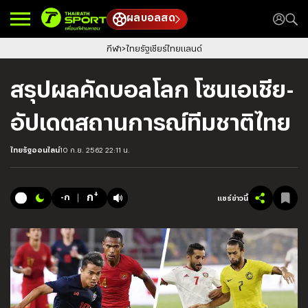
ผลบอลสด
กีฬา
ไทยรัฐเชียร์ไทยแลนด์
สรุปผลคัดบอลโลก โซนเอเชีย-
อัปเดตสถานการณ์ทีมชาติไทย
ไทยรัฐออนไลน์
10 ก.ย. 2562 22:11 น.
+
ก
-ก
แชร์ข่าวนี้