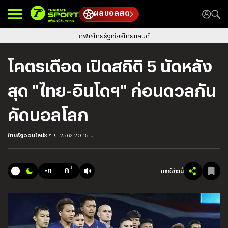
ผลบอลสด
กีฬา
ไทยรัฐเชียร์ไทยแลนด์
โคตรเดือด เปิดสถิติ 5 นัดหลัง
สุด "ไทย-อินโดฯ" ก่อนดวลกัน
คัดบอลโลก
ไทยรัฐออนไลน์
8 ก.ย. 2562 20:15 น.
+
ก
-ก
แชร์ข่าวนี้