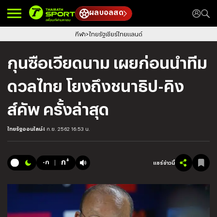
ผลบอลสด
กีฬา
ไทยรัฐเชียร์ไทยแลนด์
กุนซือเวียดนาม เผยก่อนนำทีม
ดวลไทย โยงถึงชนาธิป-คิง
ส์คัพ ครั้งล่าสุด
ไทยรัฐออนไลน์
4 ก.ย. 2562 16:53 น.
+
ก
-ก
แชร์ข่าวนี้