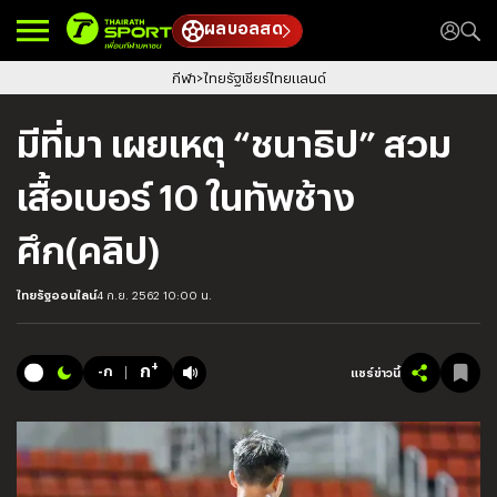
ผลบอลสด
กีฬา
ไทยรัฐเชียร์ไทยแลนด์
มีที่มา เผยเหตุ “ชนาธิป” สวม
เสื้อเบอร์ 10 ในทัพช้าง
ศึก(คลิป)
ไทยรัฐออนไลน์
4 ก.ย. 2562 10:00 น.
+
ก
-ก
แชร์ข่าวนี้