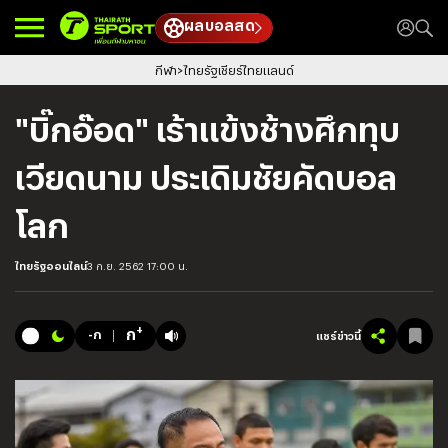
ผลบอลสด
กีฬา
ไทยรัฐเชียร์ไทยแลนด์
"บิ๊กอ๊อด" เร้าแข้งช้างศึกทุบ
เวียดนาม ประเดิมชัยคัดบอล
โลก
ไทยรัฐออนไลน์
3 ก.ย. 2562 17:00 น.
+
ก
-ก
แชร์ข่าวนี้