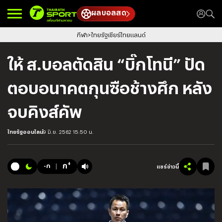
ผลบอลสด
กีฬา
ไทยรัฐเชียร์ไทยแลนด์
ให้ ส.บอลตัดสิน “บิ๊กโทนี” ปัด
ตอบอนาคตกุนซือช้างศึก หลัง
จบคิงส์คัพ
ไทยรัฐออนไลน์
9 มิ.ย. 2562 15:50 น.
+
ก
-ก
แชร์ข่าวนี้