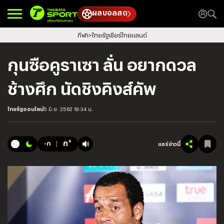
ผลบอลสด
กีฬา
ไทยรัฐเชียร์ไทยแลนด์
กุนซือคูราเซา ลั่น อยากดวล
ช้างศึก นัดชิงคิงส์คัพ
ไทยรัฐออนไลน์
5 มิ.ย. 2562 19:34 น.
+
ก
-ก
แชร์ข่าวนี้