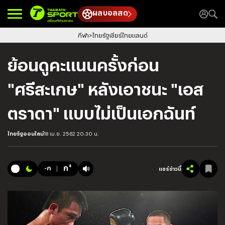
ผลบอลสด
กีฬา
ไทยรัฐเชียร์ไทยแลนด์
ย้อนดูคะแนนครั้งก่อน
"ศรีสะเกษ" หลังเอาชนะ "เอส
ตราดา" แบบไม่เป็นเอกฉันท์
ไทยรัฐออนไลน์
18 เม.ย. 2562 20:30 น.
+
ก
-ก
แชร์ข่าวนี้