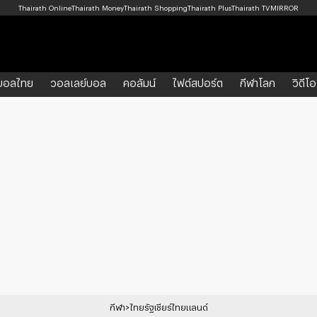
Thairath Online
Thairath Money
Thairath Shopping
Thairath Plus
Thairath TV
MIRROR
บอลไทย
วอลเลย์บอล
คอลัมน์
ไฟต์สปอร์ต
กีฬาโลก
วิดีโอ
กีฬา
ไทยรัฐเชียร์ไทยแลนด์