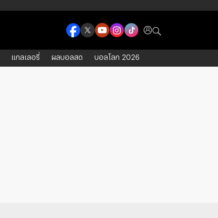
แกลเลอรี่
ผลบอลสด
บอลโลก 2026