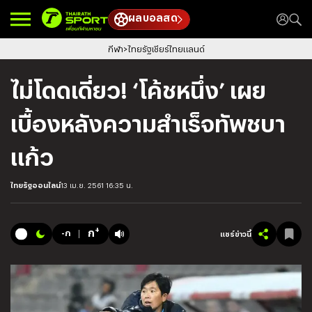
ผลบอลสด
กีฬา
ไทยรัฐเชียร์ไทยแลนด์
ไม่โดดเดี่ยว! ‘โค้ชหนึ่ง’ เผย
เบื้องหลังความสำเร็จทัพชบา
แก้ว
ไทยรัฐออนไลน์
13 เม.ย. 2561 16:35 น.
+
ก
-ก
แชร์ข่าวนี้