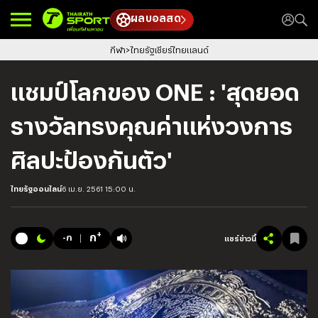
ผลบอลสด
กีฬา
ไทยรัฐเชียร์ไทยแลนด์
แชมป์โลกของ ONE : 'สุดยอด
รางวัลทรงคุณค่าแห่งวงการ
ศิลปะป้องกันตัว'
ไทยรัฐออนไลน์
6 เม.ย. 2561 15:00 น.
+
ก
-ก
แชร์ข่าวนี้