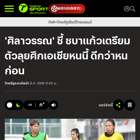
ผลบอลสด
กีฬา
ไทยรัฐเชียร์ไทยแลนด์
'ศิลาวรรณ' ชี้ ชบาแก้วเตรียม
ตัวลุยศึกเอเชียหนนี้ ดีกว่าหน
ก่อน
ไทยรัฐออนไลน์
6 มี.ค. 2561 11:30 น.
+
ก
-ก
แชร์ข่าวนี้