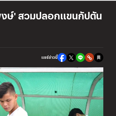
กรพงษ์' สวมปลอกแขนกัปตัน
แชร์ข่าวนี้