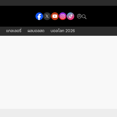
แกลเลอรี่
ผลบอลสด
บอลโลก 2026