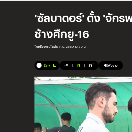
'ซัลบาดอร์' ตั้ง 'จั
ช้างศึกยู-16
ไทยรัฐออนไลน์
18 ก.ย. 2560 13:30 น.
+
ก
ก
-ก
Dark
ฟังข่าว