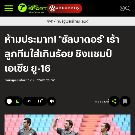
ผลบอลสด
กีฬา
ไทยรัฐเชียร์ไทยแลนด์
ห้ามประมาท! 'ซัลบาดอร์' เร้า
ลูกทีมใส่เกินร้อย ชิงแชมป์
เอเชีย ยู-16
ไทยรัฐออนไลน์
14 ก.ย. 2560 23:00 น.
+
ก
-ก
แชร์ข่าวนี้