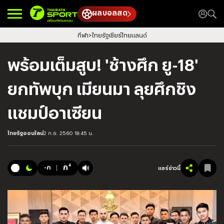
ผลบอลสด
กีฬา
ไทยรัฐเชียร์ไทยแลนด์
พร้อมเต็มสูบ! 'ช้างศึก ยู-18'
ยกทัพบุก เมียนมา ลุยศึกชิง
แชมป์อาเซียน
ไทยรัฐออนไลน์
2 ก.ย. 2560 18:45 น.
+
ก
-ก
แชร์ข่าวนี้