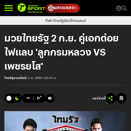
ผลบอลสด
กีฬา
ไทยรัฐเชียร์ไทยแลนด์
มวยไทยรัฐ 2 ก.ย. คู่เอกต่อย
ไฟแลบ 'ลูกกรมหลวง VS
เพชรยโส'
ไทยรัฐออนไลน์
2 ก.ย. 2560 06:00 น.
+
ก
-ก
แชร์ข่าวนี้