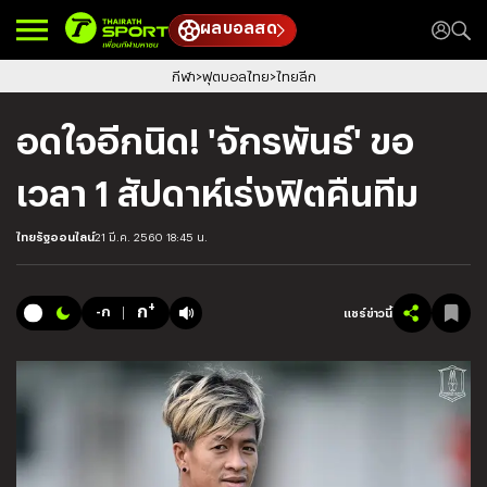
ผลบอลสด
กีฬา
ฟุตบอลไทย
ไทยลีก
อดใจอีกนิด! 'จักรพันธ์' ขอ
เวลา 1 สัปดาห์เร่งฟิตคืนทีม
ไทยรัฐออนไลน์
21 มี.ค. 2560 18:45 น.
+
ก
-ก
แชร์ข่าวนี้