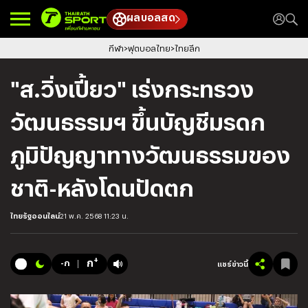
ผลบอลสด
กีฬา
ฟุตบอลไทย
ไทยลีก
"ส.วิ่งเปี้ยว" เร่งกระทรวง
วัฒนธรรมฯ ขึ้นบัญชีมรดก
ภูมิปัญญาทางวัฒนธรรมของ
ชาติ-หลังโดนปัดตก
ไทยรัฐออนไลน์
21 พ.ค. 2568 11:23 น.
+
ก
-ก
แชร์ข่าวนี้