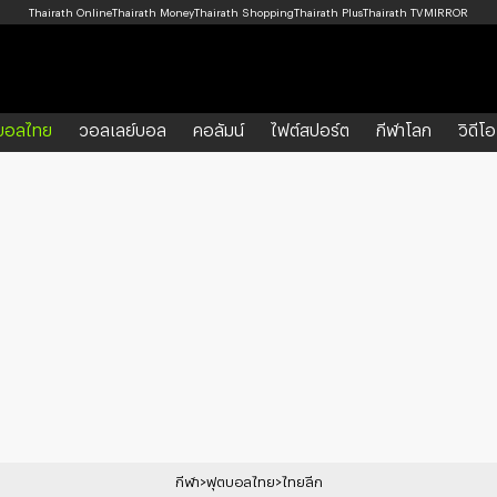
Thairath Online
Thairath Money
Thairath Shopping
Thairath Plus
Thairath TV
MIRROR
บอลไทย
วอลเลย์บอล
คอลัมน์
ไฟต์สปอร์ต
กีฬาโลก
วิดีโอ
กีฬา
ฟุตบอลไทย
ไทยลีก