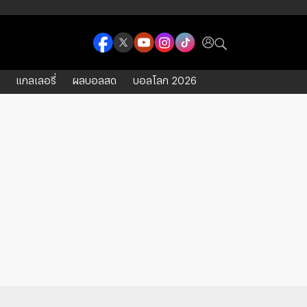
แกลเลอรี่
ผลบอลสด
บอลโลก 2026