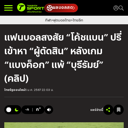
ผลบอลสด
กีฬา
ฟุตบอลไทย
ไทยลีก
แฟนบอลสงสัย “โค้ชแบน” ปรี่
เข้าหา “ผู้ตัดสิน” หลังเกม
“แบงค็อก” แพ้ “บุรีรัมย์”
(คลิป)
ไทยรัฐออนไลน์
6 ม.ค. 2567 22:03 น.
+
ก
-ก
แชร์ข่าวนี้