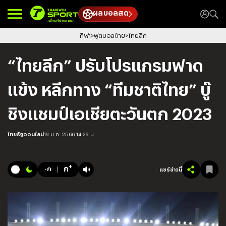
ผลบอลสด
กีฬา
ฟุตบอลไทย
ไทยลีก
“ไทยลีก” ปรับโปรแกรมฟาด
แข้ง หลีกทาง “ทีมชาติไทย” บู๊
ชิงแชมป์เอเชียตะวันตก 2023
ไทยรัฐออนไลน์
19 ม.ค. 2566 14:29 น.
+
ก
-ก
แชร์ข่าวนี้