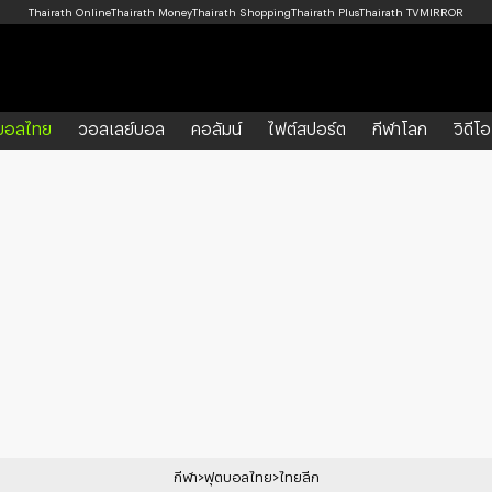
Thairath Online
Thairath Money
Thairath Shopping
Thairath Plus
Thairath TV
MIRROR
บอลไทย
วอลเลย์บอล
คอลัมน์
ไฟต์สปอร์ต
กีฬาโลก
วิดีโอ
กีฬา
ฟุตบอลไทย
ไทยลีก