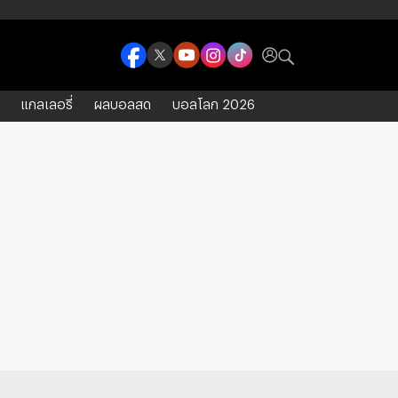
แกลเลอรี่
ผลบอลสด
บอลโลก 2026