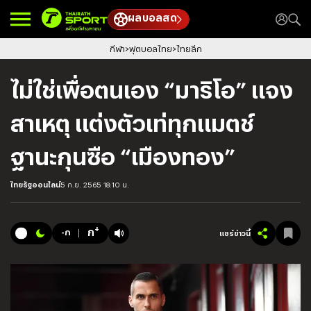
ผลบอลสด
กีฬา
ฟุตบอลไทย
ไทยลีก
ไม่ใช่เพื่อตนเอง “มาริโอ” แจง
สาเหตุ แต่งตัวเท่ทุกแมตช์
ฐานะกุนซือ “เมืองทอง”
ไทยรัฐออนไลน์
5 ก.ย. 2565 18:10 น.
+
ก
-ก
แชร์ข่าวนี้