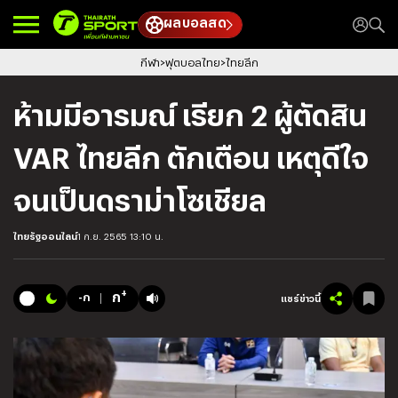
ผลบอลสด
กีฬา
ฟุตบอลไทย
ไทยลีก
ห้ามมีอารมณ์ เรียก 2 ผู้ตัดสิน
VAR ไทยลีก ตักเตือน เหตุดีใจ
จนเป็นดราม่าโซเชียล
ไทยรัฐออนไลน์
1 ก.ย. 2565 13:10 น.
+
ก
-ก
แชร์ข่าวนี้