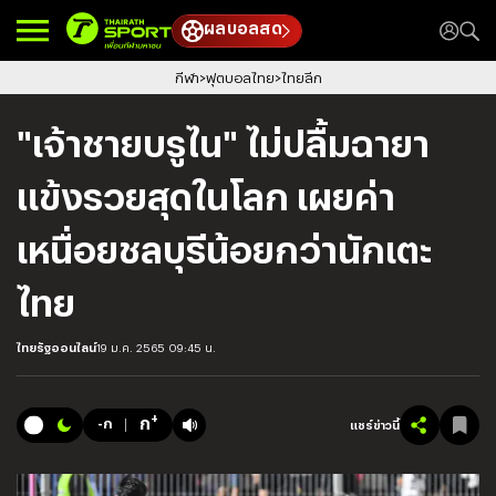
ผลบอลสด
กีฬา
ฟุตบอลไทย
ไทยลีก
"เจ้าชายบรูไน" ไม่ปลื้มฉายา
แข้งรวยสุดในโลก เผยค่า
เหนื่อยชลบุรีน้อยกว่านักเตะ
ไทย
ไทยรัฐออนไลน์
19 ม.ค. 2565 09:45 น.
+
ก
-ก
แชร์ข่าวนี้