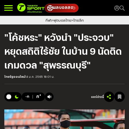
ผลบอลสด
กีฬา
ฟุตบอลไทย
ไทยลีก
"โค้ชหระ" หวังนำ "ประจวบ"
หยุดสถิติไร้ชัย ในบ้าน 9 นัดติด
เกมดวล "สุพรรณบุรี"
ไทยรัฐออนไลน์
14 ม.ค. 2565 18:01 น.
+
ก
-ก
แชร์ข่าวนี้