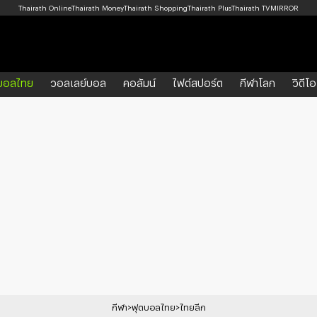
Thairath Online
Thairath Money
Thairath Shopping
Thairath Plus
Thairath TV
MIRROR
บอลไทย
วอลเลย์บอล
คอลัมน์
ไฟต์สปอร์ต
กีฬาโลก
วิดีโอ
กีฬา
ฟุตบอลไทย
ไทยลีก