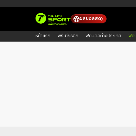
ผลบอลสด
หน้าแรก
พรีเมียร์ลีก
ฟุตบอลต่างประเทศ
ฟุต