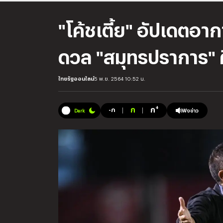
"โค้ชเตี้ย" อัปเดตอา
ดวล "สมุทรปราการ" 
ไทยรัฐออนไลน์
5 พ.ย. 2564 10:52 น.
+
ก
ก
-ก
Dark
ฟังข่าว