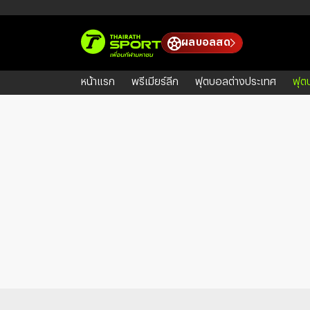
ผลบอลสด
หน้าแรก
พรีเมียร์ลีก
ฟุตบอลต่างประเทศ
ฟุต