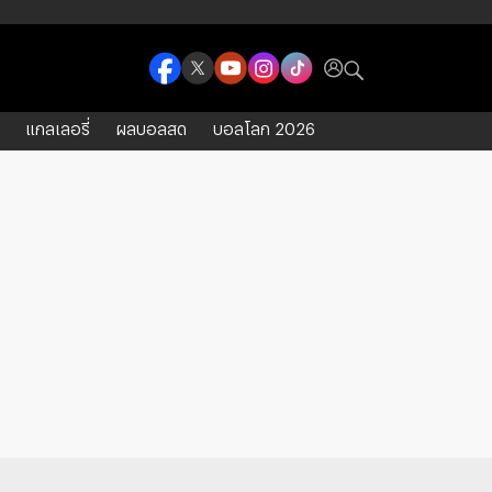
แกลเลอรี่
ผลบอลสด
บอลโลก 2026