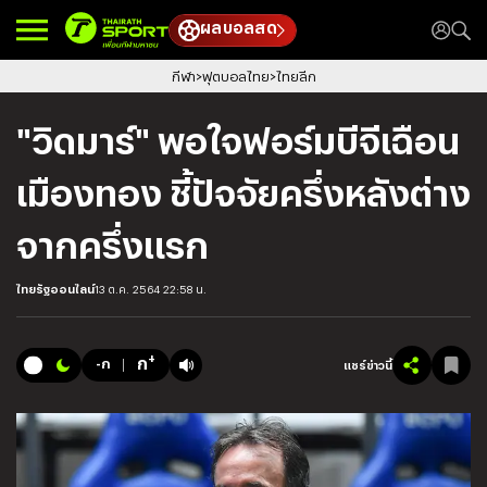
ผลบอลสด
กีฬา
ฟุตบอลไทย
ไทยลีก
"วิดมาร์" พอใจฟอร์มบีจีเฉือน
เมืองทอง ชี้ปัจจัยครึ่งหลังต่าง
จากครึ่งแรก
ไทยรัฐออนไลน์
13 ต.ค. 2564 22:58 น.
+
ก
-ก
แชร์ข่าวนี้