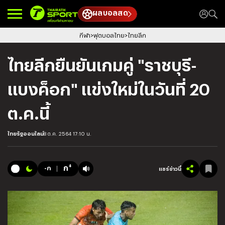
ผลบอลสด
กีฬา
ฟุตบอลไทย
ไทยลีก
ไทยลีกยืนยันเกมคู่ "ราชบุรี-
แบงค็อก" แข่งใหม่ในวันที่ 20
ต.ค.นี้
ไทยรัฐออนไลน์
8 ต.ค. 2564 17:10 น.
+
ก
-ก
แชร์ข่าวนี้