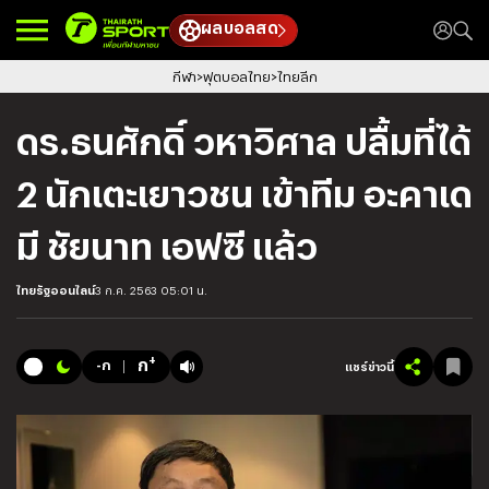
ผลบอลสด
กีฬา
ฟุตบอลไทย
ไทยลีก
ดร.ธนศักดิ์ วหาวิศาล ปลื้มที่ได้
2 นักเตะเยาวชน เข้าทีม อะคาเด
มี ชัยนาท เอฟซี แล้ว
ไทยรัฐออนไลน์
3 ก.ค. 2563 05:01 น.
+
ก
-ก
แชร์ข่าวนี้