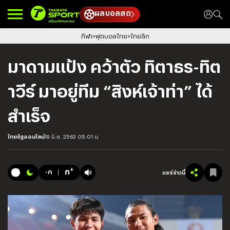
ผลบอลสด
กีฬา
ฟุตบอลไทย
ไทยลีก
มาดามแป้ง คว้าตัว ทิตาธร-ทิต
าวีร์ มาอยู่ทีม “สิงห์เจ้าท่า” ได้
สำเร็จ
ไทยรัฐออนไลน์
19 มิ.ย. 2563 05:01 น.
+
ก
-ก
แชร์ข่าวนี้