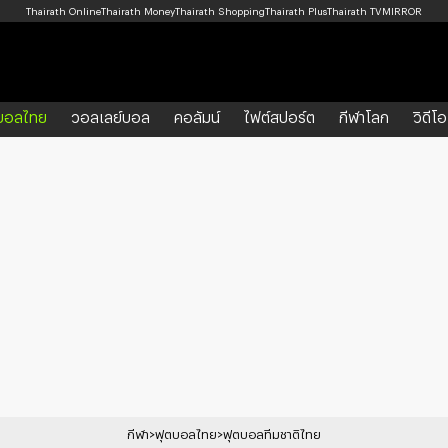
Thairath Online
Thairath Money
Thairath Shopping
Thairath Plus
Thairath TV
MIRROR
บอลไทย
วอลเลย์บอล
คอลัมน์
ไฟต์สปอร์ต
กีฬาโลก
วิดีโอ
กีฬา
ฟุตบอลไทย
ฟุตบอลทีมชาติไทย