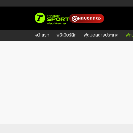
ผลบอลสด
หน้าแรก
พรีเมียร์ลีก
ฟุตบอลต่างประเทศ
ฟุต