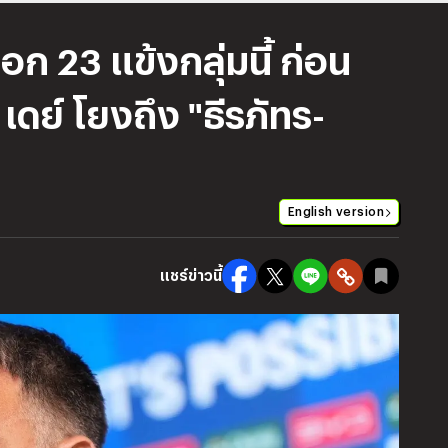
อก 23 แข้งกลุ่มนี้ ก่อน
 เดย์ โยงถึง "ธีรภัทร-
English version
แชร์ข่าวนี้