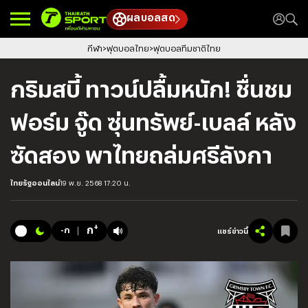
ผลบอลสด
กีฬา
ฟุตบอลไทย
ฟุตบอลทีมชาติไทย
กริมสบี้ ทาวน์ปลื้มหนัก! ชื่นชม
ฟอร์ม จู๊ด ซุ่นทรัพย์-เบลล์ หลัง
ซัดสอง พาไทยถล่มศรีลังกา
ไทยรัฐออนไลน์
19 พ.ย. 2568 17:20 น.
+
ก
-ก
แชร์ข่าวนี้