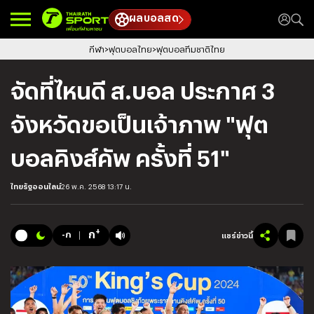
ผลบอลสด
กีฬา
ฟุตบอลไทย
ฟุตบอลทีมชาติไทย
จัดที่ไหนดี ส.บอล ประกาศ 3
จังหวัดขอเป็นเจ้าภาพ "ฟุต
บอลคิงส์คัพ ครั้งที่ 51"
ไทยรัฐออนไลน์
26 พ.ค. 2568 13:17 น.
+
ก
-ก
แชร์ข่าวนี้