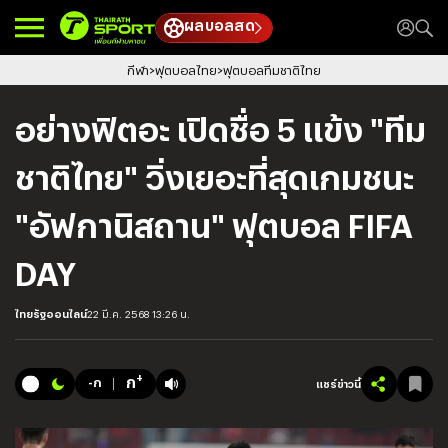
ผลบอลสด
กีฬา
ฟุตบอลไทย
ฟุตบอลทีมชาติไทย
อย่างฟิตอะ เปิดชื่อ 5 แข้ง "ทีม
ชาติไทย" วิ่งเยอะที่สุดเกมชนะ
"อัฟกานิสถาน" ฟุตบอล FIFA
DAY
ไทยรัฐออนไลน์
22 มี.ค. 2568 13:26 น.
+
ก
-ก
แชร์ข่าวนี้