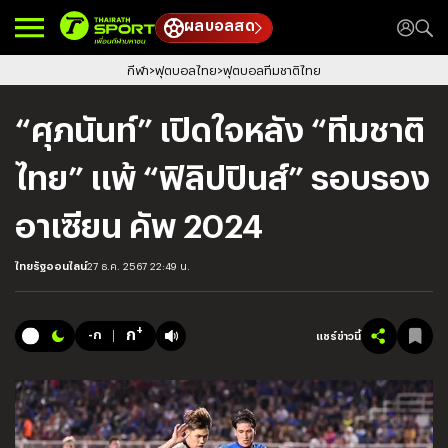
ผลบอลสด
กีฬา
ฟุตบอลไทย
ฟุตบอลทีมชาติไทย
“ศุภนันท์” เปิดใจหลัง “ทีมชาติ
ไทย” แพ้ “ฟิลิปปินส์” รอบรอง
อาเซียน คัพ 2024
ไทยรัฐออนไลน์
27 ธ.ค. 2567 22:49 น.
+
ก
-ก
แชร์ข่าวนี้