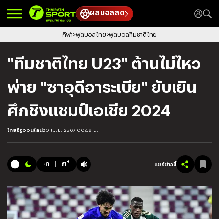
ผลบอลสด
กีฬา
ฟุตบอลไทย
ฟุตบอลทีมชาติไทย
"ทีมชาติไทย U23" ต้านไม่ไหว
พ่าย "ซาอุดีอาระเบีย" ยับเยิน
ศึกชิงแชมป์เอเชีย 2024
ไทยรัฐออนไลน์
20 เม.ย. 2567 00:29 น.
+
ก
-ก
แชร์ข่าวนี้