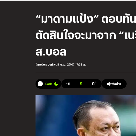
“มาดามแป้ง” ตอบทัน
ตัดสินใจจะมาจาก “เนว
ส.บอล
ไทยรัฐออนไลน์
8 ก.พ. 2567 17:31 น.
+
ก
ก
-ก
Dark
ฟังข่าว