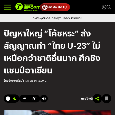
ผลบอลสด
กีฬา
ฟุตบอลไทย
ฟุตบอลทีมชาติไทย
ปัญหาใหญ่ “โค้ชหระ” ส่ง
สัญญาณทำ “ไทย U-23” ไม่
เหนือกว่าชาติอื่นมาก ศึกชิง
แชมป์อาเซียน
ไทยรัฐออนไลน์
4 ส.ค. 2566 12:29 น.
+
ก
-ก
แชร์ข่าวนี้