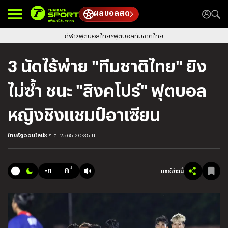
ผลบอลสด
กีฬา
ฟุตบอลไทย
ฟุตบอลทีมชาติไทย
3 นัดไร้พ่าย "ทีมชาติไทย" ยิง
ไม่ซ้ำ ชนะ "สิงคโปร์" ฟุตบอล
หญิงชิงแชมป์อาเซียน
ไทยรัฐออนไลน์
8 ก.ค. 2565 20:35 น.
+
ก
-ก
แชร์ข่าวนี้