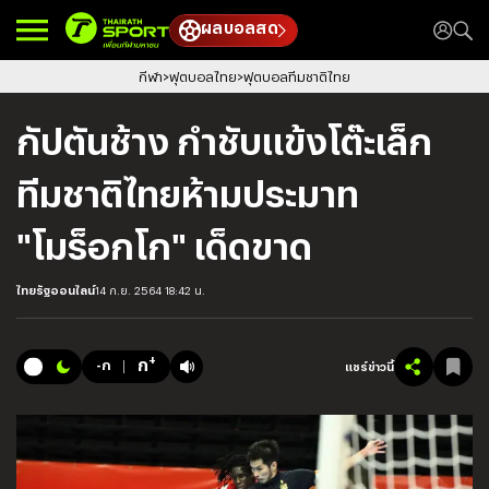
ผลบอลสด
กีฬา
ฟุตบอลไทย
ฟุตบอลทีมชาติไทย
กัปตันช้าง กำชับแข้งโต๊ะเล็ก
ทีมชาติไทยห้ามประมาท
"โมร็อกโก" เด็ดขาด
ไทยรัฐออนไลน์
14 ก.ย. 2564 18:42 น.
+
ก
-ก
แชร์ข่าวนี้