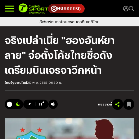
ผลบอลสด
กีฬา
ฟุตบอลไทย
ฟุตบอลทีมชาติไทย
จริงเปล่าเนี่ย "ฮองอันห์ยา
ลาย" จ่อตั้งโค้ชไทยชื่อดัง
เตรียมบินเจรจาวีกหน้า
ไทยรัฐออนไลน์
20 พ.ย. 2563 06:30 น.
+
ก
-ก
แชร์ข่าวนี้