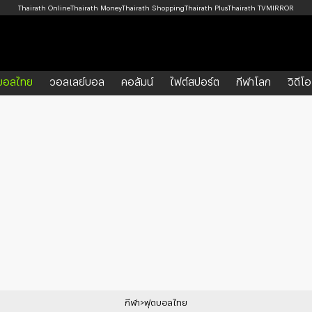
Thairath Online
Thairath Money
Thairath Shopping
Thairath Plus
Thairath TV
MIRROR
บอลไทย
วอลเลย์บอล
คอลัมน์
ไฟต์สปอร์ต
กีฬาโลก
วิดีโอ
กีฬา
ฟุตบอลไทย