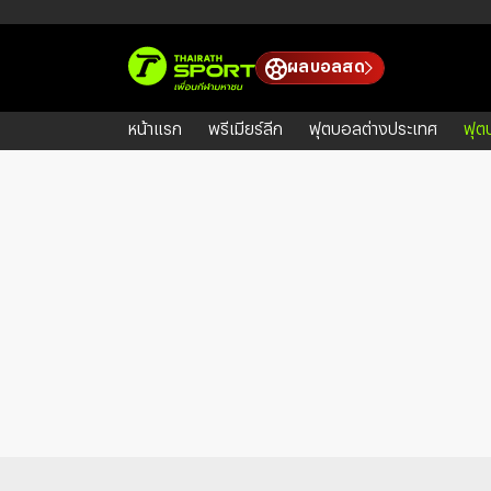
ผลบอลสด
หน้าแรก
พรีเมียร์ลีก
ฟุตบอลต่างประเทศ
ฟุต