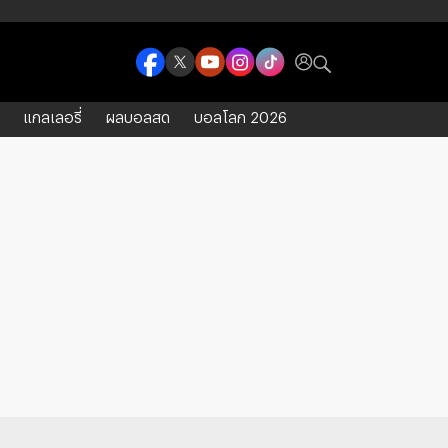
แกลเลอรี่
ผลบอลสด
บอลโลก 2026