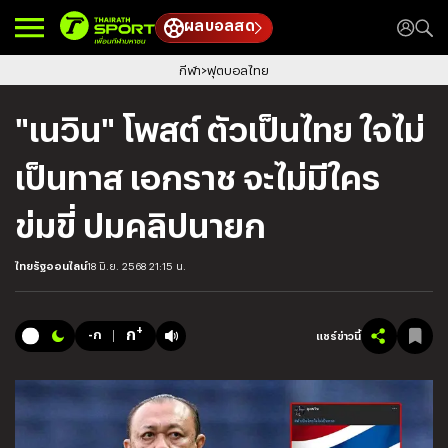
ผลบอลสด
กีฬา
ฟุตบอลไทย
"เนวิน" โพสต์ ตัวเป็นไทย ใจไม่
เป็นทาส เอกราช จะไม่มีใคร
ข่มขี่ ปมคลิปนายก
ไทยรัฐออนไลน์
18 มิ.ย. 2568 21:15 น.
+
ก
-ก
แชร์ข่าวนี้