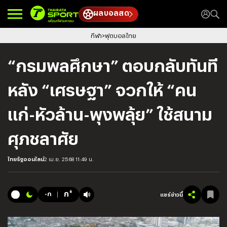
ผลบอลสด
กีฬา
ฟุตบอลไทย
“กรมพลศึกษา” ตอบกลับทันที
หลัง “เศรษฐา” จวกให้ “คน
แก่-หัวล้าน-พุงพลุ้ย” ใช้สนาม
ศุภชลาศัย
ไทยรัฐออนไลน์
2 เม.ย. 2568 11:49 น.
+
ก
-ก
แชร์ข่าวนี้