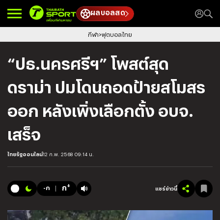
ผลบอลสด
กีฬา
ฟุตบอลไทย
“ปธ.นครศรีฯ” โพสต์สุด
ดราม่า ปมโดนถอดป้ายสโมสร
ออก หลังเพิ่งเลือกตั้ง อบจ.
เสร็จ
ไทยรัฐออนไลน์
12 ก.พ. 2568 09:14 น.
+
ก
-ก
แชร์ข่าวนี้