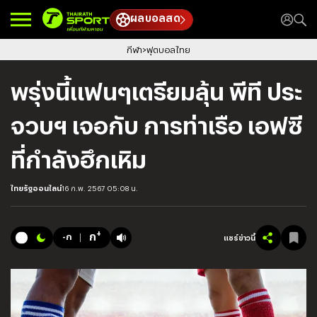
ผลบอลสด
กีฬา
ฟุตบอลไทย
พรุ่งนี้แฟนๆเตรียมลุ้น พีที ประ
จวบฯ เจอกับ การท่าเรือ เอฟซี
ที่กำลังฮึกเหิม
ไทยรัฐออนไลน์
16 ก.พ. 2567 05:08 น.
+
ก
-ก
แชร์ข่าวนี้