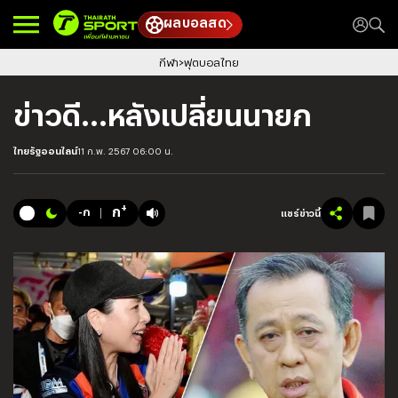
ผลบอลสด
กีฬา
ฟุตบอลไทย
ข่าวดี...หลังเปลี่ยนนายก
ไทยรัฐออนไลน์
11 ก.พ. 2567 06:00 น.
+
ก
-ก
แชร์ข่าวนี้